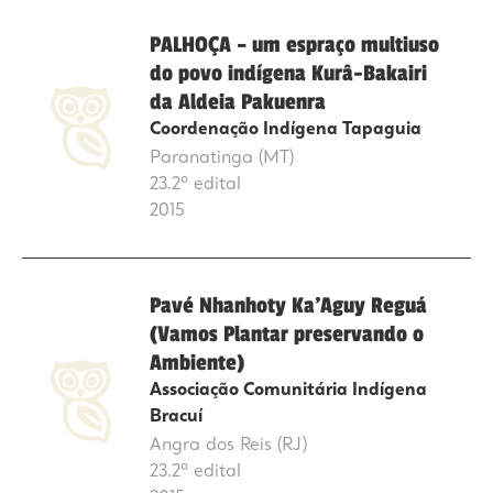
PALHOÇA – um espraço multiuso
do povo indígena Kurâ-Bakairi
da Aldeia Pakuenra
Coordenação Indígena Tapaguia
Paranatinga (MT)
23.2º edital
2015
Pavé Nhanhoty Ka’Aguy Reguá
(Vamos Plantar preservando o
Ambiente)
Associação Comunitária Indígena
Bracuí
Angra dos Reis (RJ)
23.2º edital