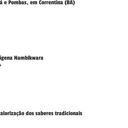
á e Pombas, em Correntina (BA)
ndígena Nambikwara
s
lorização dos saberes tradicionais