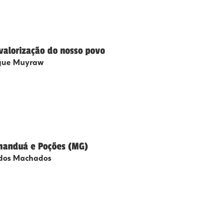
valorização do nosso povo
lígue Muyraw
manduá e Poções (MG)
 dos Machados