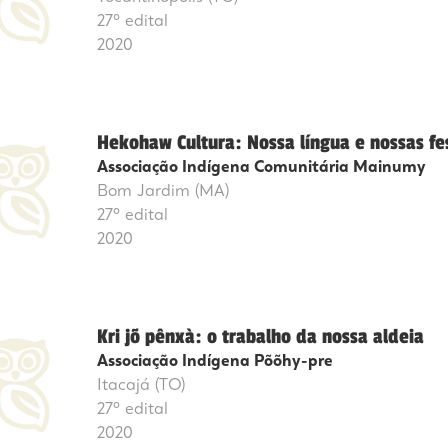
27º edital
2020
Hekohaw Cultura: Nossa língua e nossas fe
Associação Indígena Comunitária Mainumy
Bom Jardim (MA)
27º edital
2020
Kri jõ pênxà: o trabalho da nossa aldeia
Associação Indígena Põõhy-pre
Itacajá (TO)
27º edital
2020