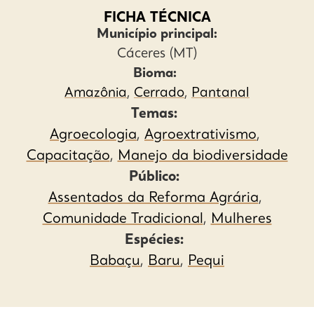
FICHA TÉCNICA
Município principal:
Cáceres (MT)
Bioma:
Amazônia
,
Cerrado
,
Pantanal
Temas:
Agroecologia
,
Agroextrativismo
,
Capacitação
,
Manejo da biodiversidade
Público:
Assentados da Reforma Agrária
,
Comunidade Tradicional
,
Mulheres
Espécies:
Babaçu
,
Baru
,
Pequi