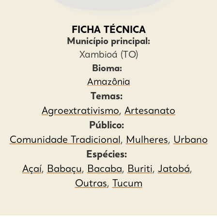
FICHA TÉCNICA
Município principal:
Xambioá (TO)
Bioma:
Amazônia
Temas:
Agroextrativismo
,
Artesanato
Público:
Comunidade Tradicional
,
Mulheres
,
Urbano
Espécies:
Açaí
,
Babaçu
,
Bacaba
,
Buriti
,
Jatobá
,
Outras
,
Tucum