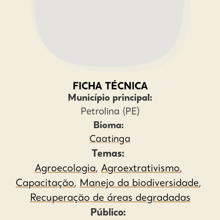
FICHA TÉCNICA
Município principal:
Petrolina (PE)
Bioma:
Caatinga
Temas:
Agroecologia
,
Agroextrativismo
,
Capacitação
,
Manejo da biodiversidade
,
Recuperação de áreas degradadas
Público: