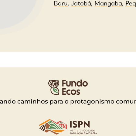
Baru
,
Jatobá
,
Mangaba
,
Peq
vando caminhos para o protagonismo comun