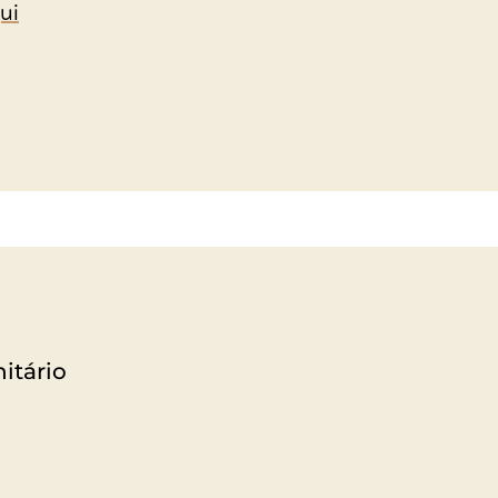
ui
itário