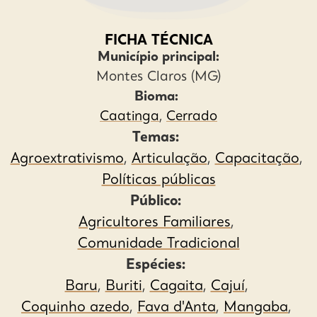
FICHA TÉCNICA
Município principal:
Montes Claros (MG)
Bioma:
Caatinga
,
Cerrado
Temas:
Agroextrativismo
,
Articulação
,
Capacitação
,
Políticas públicas
Público:
Agricultores Familiares
,
Comunidade Tradicional
Espécies:
Baru
,
Buriti
,
Cagaita
,
Cajuí
,
Coquinho azedo
,
Fava d'Anta
,
Mangaba
,