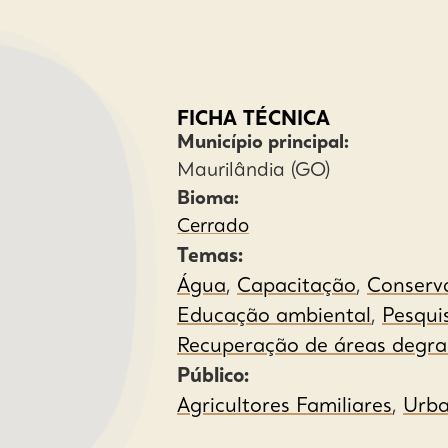
FICHA TÉCNICA
Município principal:
Maurilândia (GO)
Bioma:
Cerrado
Temas:
Água
,
Capacitação
,
Conserv
Educação ambiental
,
Pesqui
Recuperação de áreas degr
Público:
Agricultores Familiares
,
Urb