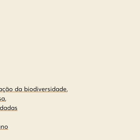
ação da biodiversidade
,
sa
,
adadas
ano