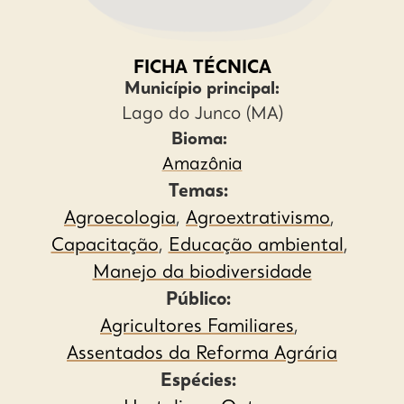
FICHA TÉCNICA
Município principal:
Lago do Junco (MA)
Bioma:
Amazônia
Temas:
Agroecologia
,
Agroextrativismo
,
Capacitação
,
Educação ambiental
,
Manejo da biodiversidade
Público:
Agricultores Familiares
,
Assentados da Reforma Agrária
Espécies: