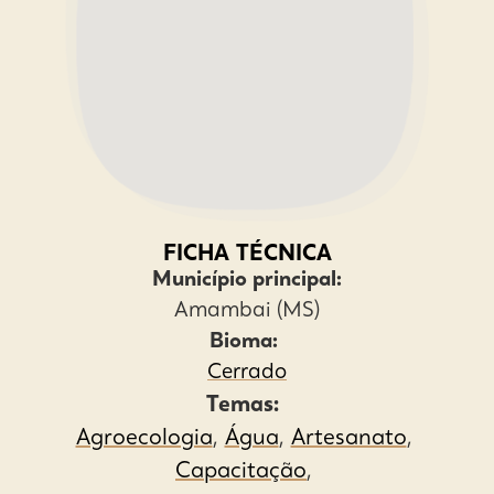
FICHA TÉCNICA
Município principal:
Amambai (MS)
Bioma:
Cerrado
Temas:
Agroecologia
,
Água
,
Artesanato
,
Capacitação
,