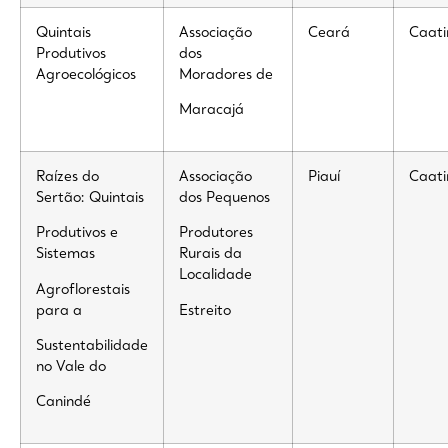
Quintais
Associação
Ceará
Caat
Produtivos
dos
Agroecológicos
Moradores de
Maracajá
Raízes do
Associação
Piauí
Caat
Sertão: Quintais
dos Pequenos
Produtivos e
Produtores
Sistemas
Rurais da
Localidade
Agroflorestais
para a
Estreito
Sustentabilidade
no Vale do
Canindé