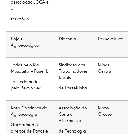
associação JOCA e
o
território
Pajeú
Diaconia
Pernambuco
Agroecológico
Todos pelo Rio
Sindicato dos
Minas
Mosquito – Fase II:
Trabalhadores
Gerais
Rurais
Tecendo Redes
pelo Bem Viver
de Porteirinha
Rota Caminhos da
Associação do
Mato
Agroecologia II –
Centro
Grosso
Alternativa
Garantindo os
direitos de Povos e
de Tecnologia