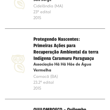
São Jorge
Cidelândia (MA)
23º edital
2015
Protegendo Nascentes:
Primeiras Ações para
Recuperação Ambiental da terra
Indígena Caramuru Paraguaçu
Associação Hã Hã Hãe de Água
Vermelha
Camacã (BA)
23.2º edital
2015
QUILOMBOECO – Quilombo