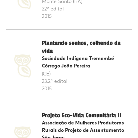
Monte Santo (BA)
22º edital
2015
Plantando sonhos, colhendo da
vida
Sociedade Indígena Tremembé
Córrego João Pereira
(CE)
23.2º edital
2015
Projeto Eco-Vida Comunitária II
Associação de Mulheres Produtoras
Rurais do Projeto de Assentamento