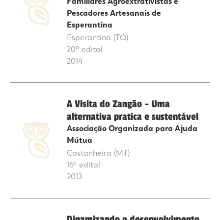
Familiares Agroextrativistas e
Pescadores Artesanais de
Esperantina
Esperantina (TO)
20º edital
2014
A Visita do Zangão – Uma
alternativa pratica e sustentável
Associação Organizada para Ajuda
Mútua
Castanheira (MT)
16º edital
2013
Dinamizando o desenvolvimento