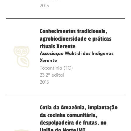
2015
Conhecimentos tradicionais,
agrobiodiversidade e práticas
rituais Xerente
Associação Waktidi dos Indígenas
Xerente
Tocantínia (TO)
23.2º edital
2015
Cotia da Amazônia, implantação
da cozinha comunitária,
despolpadeira de frutas, no
União do Norte/MT